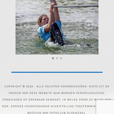
_DSC0082-1600px-WEB
_DS
COPYRIGHT © 2026 - ALLE RECHTEN VOORBEHOUDEN. NIETS UIT DE
INHOUD VAN DEZE WEBSITE MAG WORDEN VERVEELVOUDIGD,
OPGESLAGEN OF OPENBAAR GEMAAKT, IN WELKE VORM OF WIJZE DAN
OOK, ZONDER VOORAFGAANDE SCHRIFTELIJKE TOESTEMMING VAN HET
BESTUUR VAN FOTOCLUB OLDENZAAL.