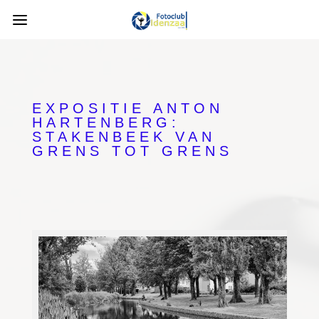
EXPOSITIE ANTON
HARTENBERG:
STAKENBEEK VAN
GRENS TOT GRENS